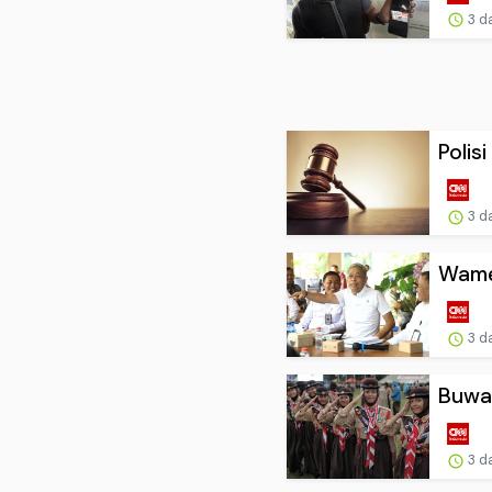
3 d
Polis
3 d
Wame
3 d
Buwas
3 d