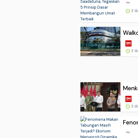
3 d
Walko
3 d
Menko
3 d
Feno