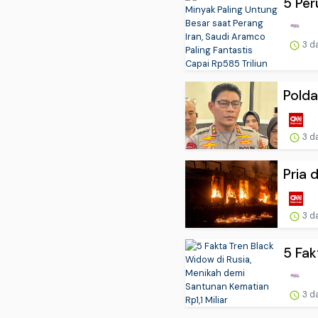
5 Per
3 d
Polda
3 d
Pria 
3 d
5 Fak
3 d