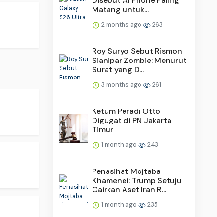
Disebut AI Phone Paling
Matang untuk...
2 months ago
263
Roy Suryo Sebut Rismon
Sianipar Zombie: Menurut
Surat yang D...
3 months ago
261
Ketum Peradi Otto
Digugat di PN Jakarta
Timur
1 month ago
243
Penasihat Mojtaba
Khamenei: Trump Setuju
Cairkan Aset Iran R...
1 month ago
235