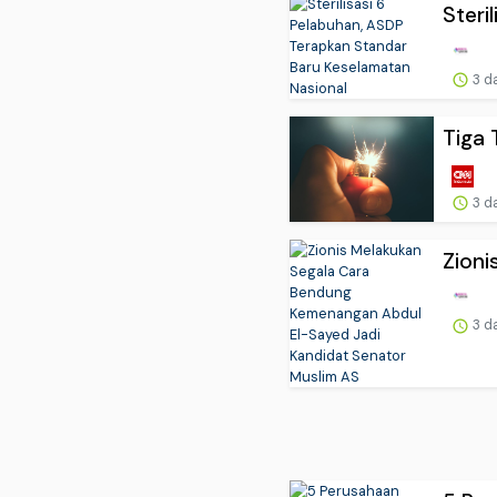
Steri
3 d
Tiga 
3 d
Zioni
3 d