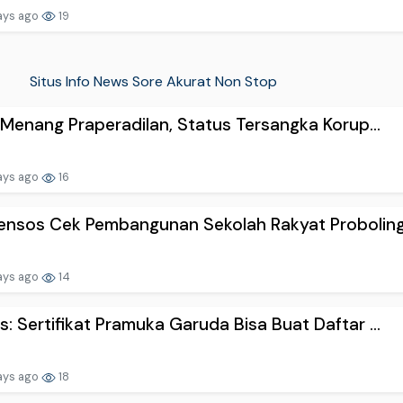
ays ago
19
Situs Info News Sore Akurat Non Stop
i Menang Praperadilan, Status Tersangka Korup...
ays ago
16
nsos Cek Pembangunan Sekolah Rakyat Probolingg
ays ago
14
: Sertifikat Pramuka Garuda Bisa Buat Daftar ...
ays ago
18