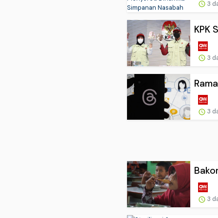
3 d
KPK S
3 d
Ramai
3 d
Bakom
3 d