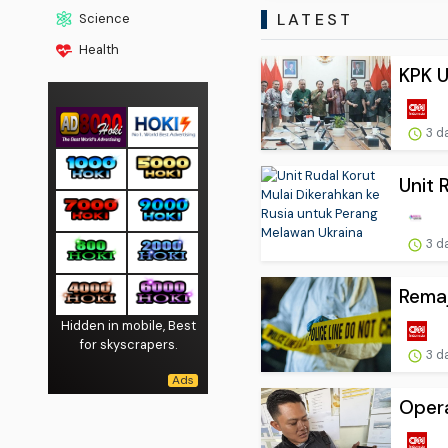
LATEST
Science
Health
KPK U
3 d
Unit 
3 d
Remaj
Hidden in mobile, Best
for skyscrapers.
3 d
Opera