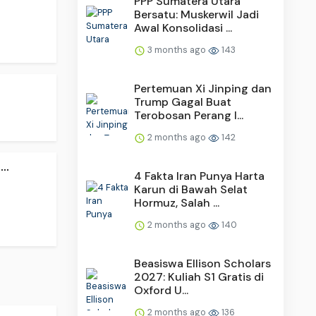
PPP Sumatera Utara
Bersatu: Muskerwil Jadi
Awal Konsolidasi ...
3 months ago
143
Pertemuan Xi Jinping dan
Trump Gagal Buat
Terobosan Perang I...
2 months ago
142
..
4 Fakta Iran Punya Harta
Karun di Bawah Selat
Hormuz, Salah ...
2 months ago
140
Beasiswa Ellison Scholars
2027: Kuliah S1 Gratis di
Oxford U...
2 months ago
136