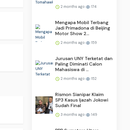
2 months ago
174
Mengapa Mobil Terbang
Jadi Primadona di Beijing
Motor Show 2...
2 months ago
159
Jurusan UNY Terketat dan
Paling Diminati Calon
Mahasiswa di ...
2 months ago
152
Rismon Sianipar Klaim
SP3 Kasus Ijazah Jokowi
Sudah Final
3 months ago
149