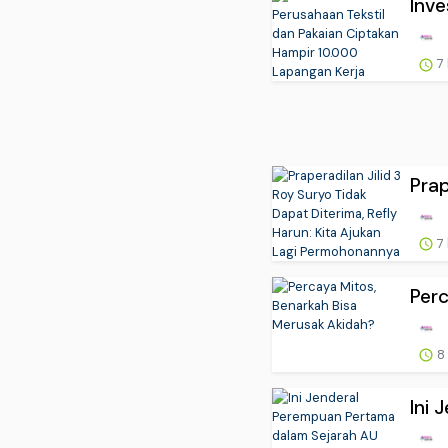
Inve
7
Prap
7
Per
8
Ini 