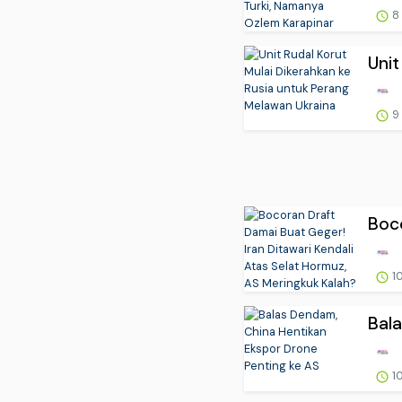
8
Unit
9
Boco
10
Bala
10