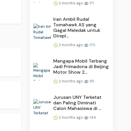
2 months ago
171
Iran Ambil Rudal
Tomahawk AS yang
Gagal Meledak untuk
Direpl...
2 months ago
170
Mengapa Mobil Terbang
Jadi Primadona di Beijing
Motor Show 2...
2 months ago
151
Jurusan UNY Terketat
dan Paling Diminati
Calon Mahasiswa di ...
2 months ago
144