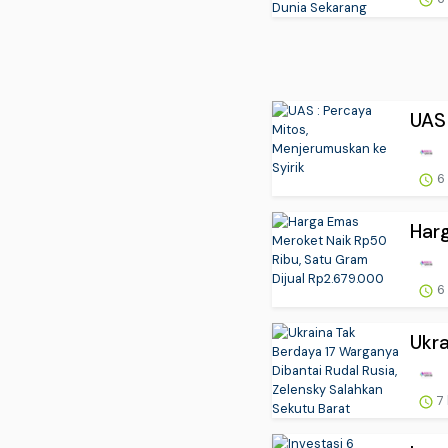
UAS 
6
Harg
6
Ukra
7