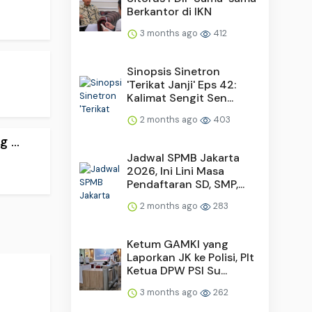
Berkantor di IKN
3 months ago
412
Sinopsis Sinetron
'Terikat Janji' Eps 42:
Kalimat Sengit Sen...
2 months ago
403
...
Jadwal SPMB Jakarta
2026, Ini Lini Masa
Pendaftaran SD, SMP,...
2 months ago
283
Ketum GAMKI yang
Laporkan JK ke Polisi, Plt
Ketua DPW PSI Su...
3 months ago
262