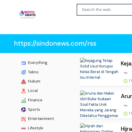
https://sindonews.com/rss
Keja
Everything
Tekno
1 
Hukum
Local
Arun
Finance
Sports
1 
Entertainment
Hijr
Lifestyle