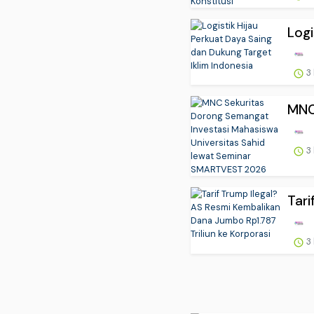
Logi
3
MNC
3
Tari
3