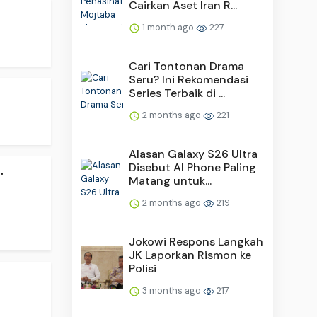
Cairkan Aset Iran R...
1 month ago
227
Cari Tontonan Drama
Seru? Ini Rekomendasi
Series Terbaik di ...
2 months ago
221
Alasan Galaxy S26 Ultra
Disebut AI Phone Paling
.
Matang untuk...
2 months ago
219
Jokowi Respons Langkah
JK Laporkan Rismon ke
Polisi
3 months ago
217