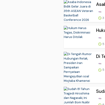
Asab
3
Huku
5
Di T
5
Suda
6