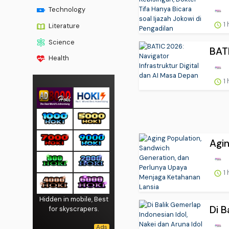
Technology
1 
Literature
Science
BATI
Health
1 
Agin
1 
Hidden in mobile, Best
Di B
for skyscrapers.