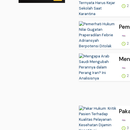
2
Peme
2
Men
2
Paka
3