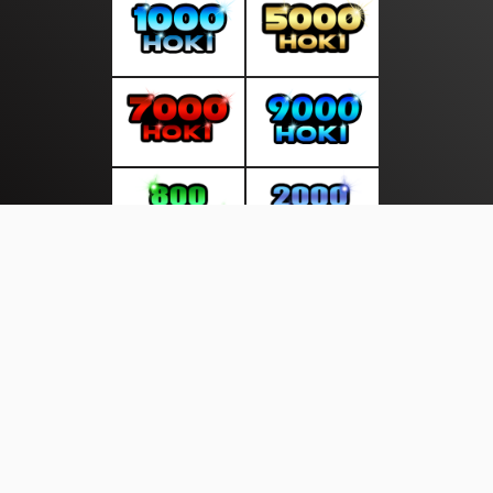
About Us
·
Contact Us
·
Terms & Conditions
·
© beritagratis.com 2026. All rights are reserved