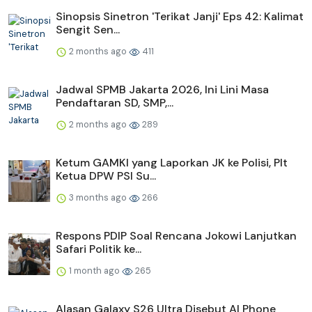
Sinopsis Sinetron 'Terikat Janji' Eps 42: Kalimat
Sengit Sen...
2 months ago
411
Jadwal SPMB Jakarta 2026, Ini Lini Masa
Pendaftaran SD, SMP,...
2 months ago
289
Ketum GAMKI yang Laporkan JK ke Polisi, Plt
Ketua DPW PSI Su...
3 months ago
266
Respons PDIP Soal Rencana Jokowi Lanjutkan
Safari Politik ke...
1 month ago
265
Alasan Galaxy S26 Ultra Disebut AI Phone