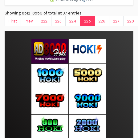
Showing 8512-8550 of total 11597 entries.
First
Prev.
222
223
224
225
226
227
228