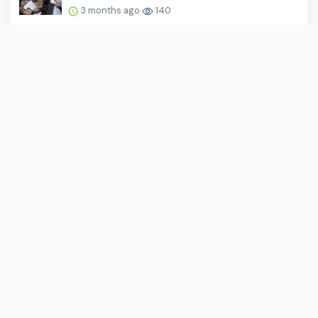
3 months ago
140
Pertemuan Xi Jinping dan Trump Gagal
Buat Terobosan Perang I...
2 months ago
133