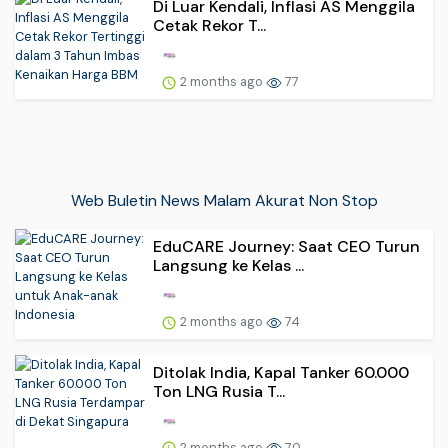
Di Luar Kendali, Inflasi AS Menggila
Cetak Rekor T...
2 months ago
77
Web Buletin News Malam Akurat Non Stop
EduCARE Journey: Saat CEO Turun
Langsung ke Kelas ...
2 months ago
74
Ditolak India, Kapal Tanker 60.000
Ton LNG Rusia T...
2 months ago
70