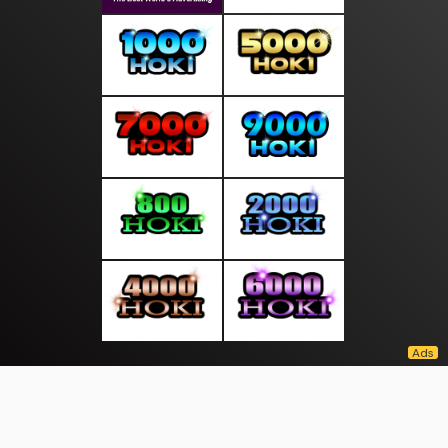
About Us
·
Contact Us
·
Terms & Conditions
·
© beritagratis.com 2026. All rights are reserved