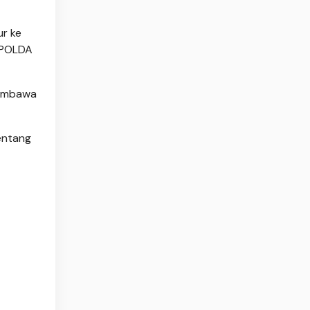
ur ke
/POLDA
membawa
entang