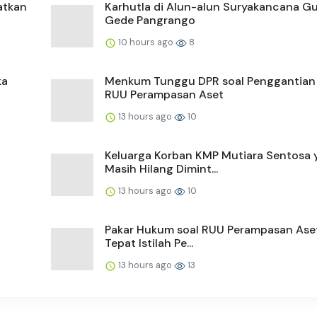
atkan
Karhutla di Alun-alun Suryakancana 
Gede Pangrango
10 hours ago
8
ka
Menkum Tunggu DPR soal Penggantia
RUU Perampasan Aset
13 hours ago
10
Keluarga Korban KMP Mutiara Sentosa 
Masih Hilang Dimint...
13 hours ago
10
Pakar Hukum soal RUU Perampasan Aset
Tepat Istilah Pe...
13 hours ago
13