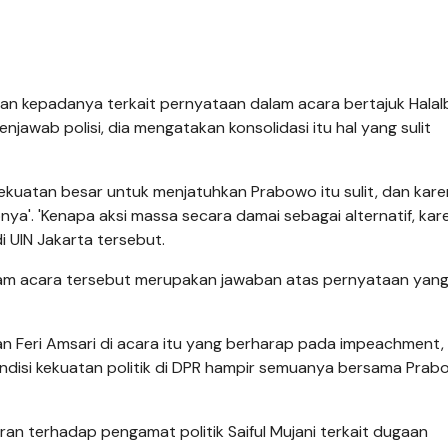
an kepadanya terkait pernyataan dalam acara bertajuk Halalb
jawab polisi, dia mengatakan konsolidasi itu hal yang sulit
 kekuatan besar untuk menjatuhkan Prabowo itu sulit, dan kare
nya'. 'Kenapa aksi massa secara damai sebagai alternatif, kar
di UIN Jakarta tersebut.
alam acara tersebut merupakan jawaban atas pernyataan yan
n Feri Amsari di acara itu yang berharap pada impeachment,
disi kekuatan politik di DPR hampir semuanya bersama Prab
n terhadap pengamat politik Saiful Mujani terkait dugaan