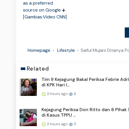
as a preferred
source on Google
[Gambas:Video CNN]
Homepage
Lifestyle
Saiful Mujani Ditanya
Related
Tim 9 Kejagung Bakal Periksa Febrie Adr
di KPK Hari I...
3 hours ago
6
Kejagung Periksa Don Ritto dan 8 Pihak
di Kasus TPPU ...
3 hours ago
5