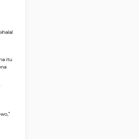
ihalal
na itu
ena
g
owo,"