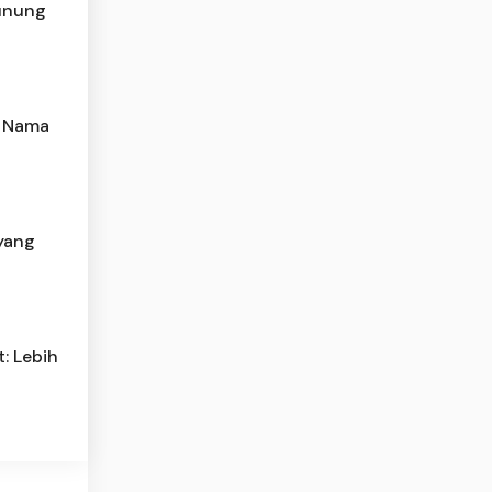
Gunung
n Nama
yang
: Lebih