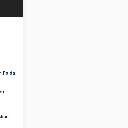
um
Polda
en
skan