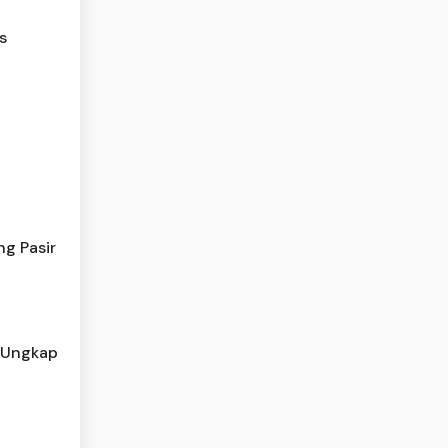
s
ng Pasir
i Ungkap