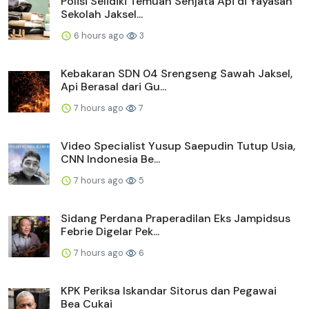
Polisi Selidiki Temuan Senjata Api di Yayasan
Sekolah Jaksel...
6 hours ago
3
Kebakaran SDN 04 Srengseng Sawah Jaksel,
Api Berasal dari Gu...
7 hours ago
7
Video Specialist Yusup Saepudin Tutup Usia,
CNN Indonesia Be...
7 hours ago
5
Sidang Perdana Praperadilan Eks Jampidsus
Febrie Digelar Pek...
7 hours ago
6
KPK Periksa Iskandar Sitorus dan Pegawai
Bea Cukai