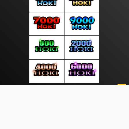
About Us
·
Contact Us
·
Terms & Conditions
·
© beritagratis.com 2026. All rights are reserved
Tekno |
Hukum |
|
|