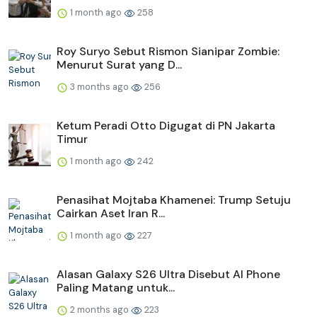
1 month ago
258
Roy Suryo Sebut Rismon Sianipar Zombie:
Menurut Surat yang D...
3 months ago
256
Ketum Peradi Otto Digugat di PN Jakarta
Timur
1 month ago
242
Penasihat Mojtaba Khamenei: Trump Setuju
Cairkan Aset Iran R...
1 month ago
227
Alasan Galaxy S26 Ultra Disebut AI Phone
Paling Matang untuk...
2 months ago
223