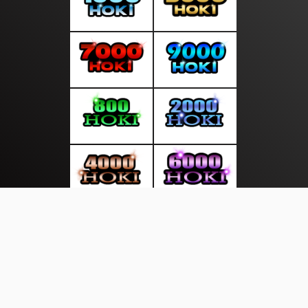
About Us
·
Contact Us
·
Terms & Conditions
·
© beritagratis.com 2026. All rights are reserved
Tekno |
Hukum |
|
|