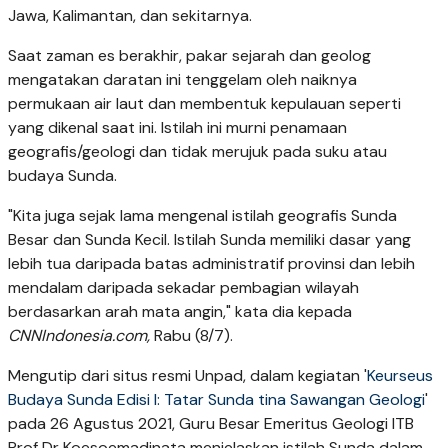
Jawa, Kalimantan, dan sekitarnya.
Saat zaman es berakhir, pakar sejarah dan geolog
mengatakan daratan ini tenggelam oleh naiknya
permukaan air laut dan membentuk kepulauan seperti
yang dikenal saat ini. Istilah ini murni penamaan
geografis/geologi dan tidak merujuk pada suku atau
budaya Sunda.
"Kita juga sejak lama mengenal istilah geografis Sunda
Besar dan Sunda Kecil. Istilah Sunda memiliki dasar yang
lebih tua daripada batas administratif provinsi dan lebih
mendalam daripada sekadar pembagian wilayah
berdasarkan arah mata angin," kata dia kepada
CNNIndonesia.com,
Rabu (8/7).
Mengutip dari situs resmi Unpad, dalam kegiatan '
Keurseus
Budaya Sunda Edisi I: Tatar Sunda tina Sawangan Geologi
'
pada 26 Agustus 2021, Guru Besar Emeritus Geologi ITB
Prof Dr Koesoemadinata menjelaskan istilah Sunda dalam