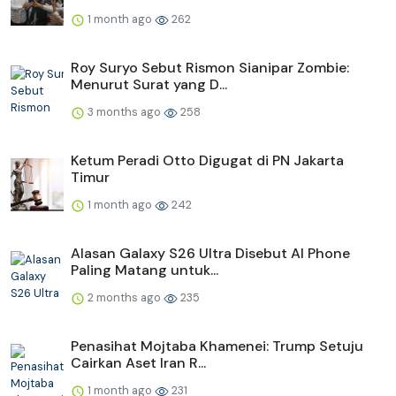
1 month ago
262
Roy Suryo Sebut Rismon Sianipar Zombie:
Menurut Surat yang D...
3 months ago
258
Ketum Peradi Otto Digugat di PN Jakarta
Timur
1 month ago
242
Alasan Galaxy S26 Ultra Disebut AI Phone
Paling Matang untuk...
2 months ago
235
Penasihat Mojtaba Khamenei: Trump Setuju
Cairkan Aset Iran R...
1 month ago
231