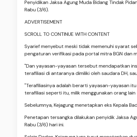
Penyidikan Jaksa Agung Muda Bidang Tindak Pidan
Rabu (3/6).
ADVERTISEMENT
SCROLL TO CONTINUE WITH CONTENT
Syarief menyebut meski tidak memenuhi syarat seb
pengaturan verifikasi pada portal mitra BGN dan 
"Dan yayasan-yayasan tersebut mendapatkan insen
terafiliasi di antaranya dimiliki oleh saudara DH, s
"Terafiliasinya adalah berarti yayasan-yayasan itu 
terafiliasi seperti itu, milik menggunakan orang lai
Sebelumnya, Kejagung menetapkan eks Kepala Bada
Penetapan tersangka dilakukan penyidik Jaksa A
Rabu (3/6) hari ini.
Selain Dadan, Kejagung juga turut menetapkan d