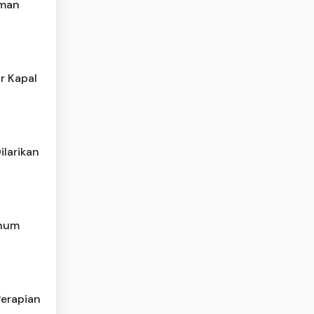
Aman
r Kapal
larikan
rhum
Perapian