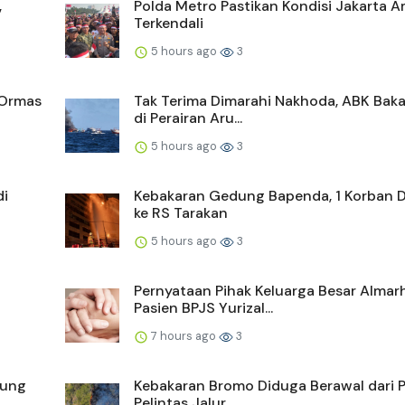
,
Polda Metro Pastikan Kondisi Jakarta 
Terkendali
5 hours ago
3
 Ormas
Tak Terima Dimarahi Nakhoda, ABK Baka
di Perairan Aru...
5 hours ago
3
di
Kebakaran Gedung Bapenda, 1 Korban Di
ke RS Tarakan
5 hours ago
3
Pernyataan Pihak Keluarga Besar Alma
Pasien BPJS Yurizal...
7 hours ago
3
nung
Kebakaran Bromo Diduga Berawal dari 
Pelintas Jalur