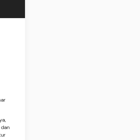
sar
ya,
 dan
tur