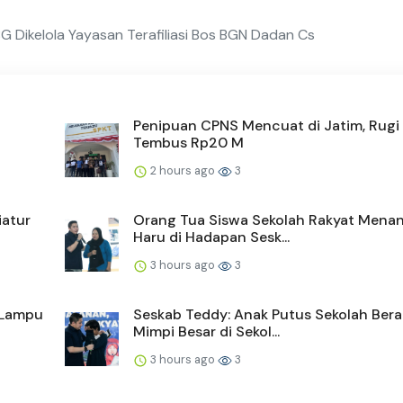
 Dikelola Yayasan Terafiliasi Bos BGN Dadan Cs
Penipuan CPNS Mencuat di Jatim, Rugi 
Tembus Rp20 M
2 hours ago
3
iatur
Orang Tua Siswa Sekolah Rakyat Menan
Haru di Hadapan Sesk...
3 hours ago
3
 Lampu
Seskab Teddy: Anak Putus Sekolah Bera
Mimpi Besar di Sekol...
3 hours ago
3