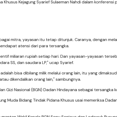
a Khusus Kejagung Syarief Sulaeman Nahdi dalam konferensi p
agai mitra, yayasan itu tetap ditunjuk. Caranya, dengan mel
mendapat atensi dari para tersangka.
tif miliaran rupiah setiap hari. Dan yayasan-yayasan terse
audara SS, dan saudara LP," ucap Syarief.
adalah bisa dibilang milik melalui orang lain, itu yang dimaksud
n atau dikendalikan orang lain," sambungnya.
n Gizi Nasional (BGN) Dadan Hindayana sebagai tersangka ko
gung Muda Bidang Tindak Pidana Khusus usai memeriksa Dada
ua mantan Wakil Kepala BGN Sony Sonjaya dan Lodewyk Pusun