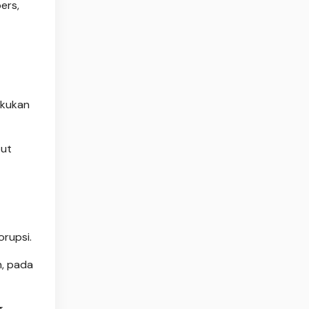
ers,
akukan
but
rupsi.
n, pada
g