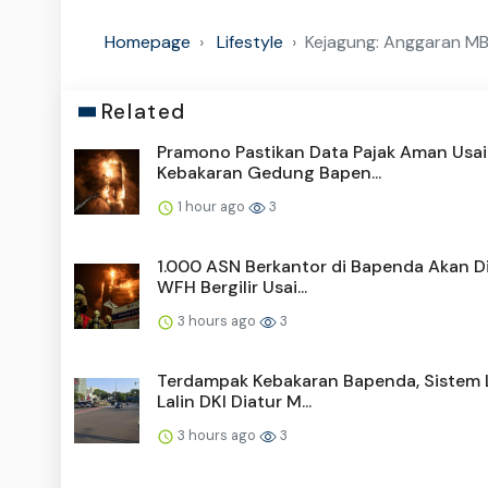
Homepage
Lifestyle
Kejagung: Anggaran MBG
Related
Pramono Pastikan Data Pajak Aman Usai
Kebakaran Gedung Bapen...
1 hour ago
3
1.000 ASN Berkantor di Bapenda Akan D
WFH Bergilir Usai...
3 hours ago
3
Terdampak Kebakaran Bapenda, Sistem
Lalin DKI Diatur M...
3 hours ago
3