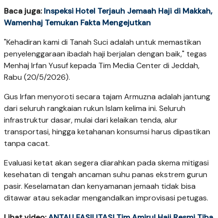
Baca juga:
Inspeksi Hotel Terjauh Jemaah Haji di Makkah,
Wamenhaj Temukan Fakta Mengejutkan
"Kehadiran kami di Tanah Suci adalah untuk memastikan
penyelenggaraan ibadah haji berjalan dengan baik," tegas
Menhaj Irfan Yusuf kepada Tim Media Center di Jeddah,
Rabu (20/5/2026).
Gus Irfan menyoroti secara tajam Armuzna adalah jantung
dari seluruh rangkaian rukun Islam kelima ini. Seluruh
infrastruktur dasar, mulai dari kelaikan tenda, alur
transportasi, hingga ketahanan konsumsi harus dipastikan
tanpa cacat.
Evaluasi ketat akan segera diarahkan pada skema mitigasi
kesehatan di tengah ancaman suhu panas ekstrem gurun
pasir. Keselamatan dan kenyamanan jemaah tidak bisa
ditawar atau sekadar mengandalkan improvisasi petugas.
Lihat video:
ANTAU FASILITAS! Tim Amirul Hajj Resmi Tiba