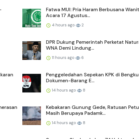
-
Fatwa MUI: Pria Haram Berbusana Wanit
Acara 17 Agustus...
4 hours ago
2
DPR Dukung Pemerintah Perketat Natura
WNA Demi Lindung...
11 hours ago
6
akaran
Penggeledahan Sepekan KPK di Bengkul
Dokumen-Barang E...
14 hours ago
8
merasan
Kebakaran Gunung Gede, Ratusan Pet
Masih Berupaya Padamk...
14 hours ago
8