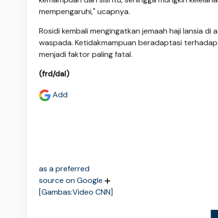
mempengaruhi," ucapnya.
Rosidi kembali mengingatkan jemaah haji lansia d
waspada. Ketidakmampuan beradaptasi terhadap p
menjadi faktor paling fatal.
(frd/dal)
Add
as a preferred
source on Google
[Gambas:Video CNN]