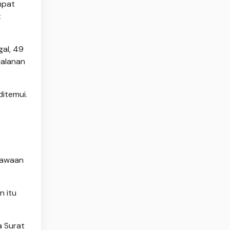
mpat
t
gal, 49
jalanan
itemui.
bawaan
n itu
 Surat