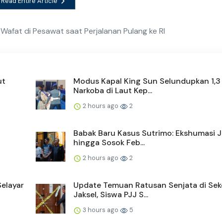
Read Entire Article
 Wafat di Pesawat saat Perjalanan Pulang ke RI
ut
Modus Kapal King Sun Selundupkan 1,3
Narkoba di Laut Kep...
2 hours ago
2
Babak Baru Kasus Sutrimo: Ekshumasi 
hingga Sosok Feb...
2 hours ago
2
Selayar
Update Temuan Ratusan Senjata di Sek
Jaksel, Siswa PJJ S...
3 hours ago
5