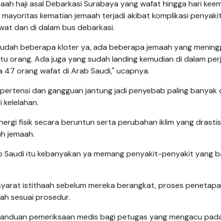
emaah haji asal Debarkasi Surabaya yang wafat hingga hari kee
mayoritas kematian jemaah terjadi akibat komplikasi penyaki
awat dan di dalam bus debarkasi.
ya sudah beberapa kloter ya, ada beberapa jemaah yang mening
tu orang. Ada juga yang sudah landing kemudian di dalam per
 47 orang wafat di Arab Saudi," ucapnya.
pertensi dan gangguan jantung jadi penyebab paling banyak d
 kelelahan.
nergi fisik secara beruntun serta perubahan iklim yang drastis
h jemaah.
b Saudi itu kebanyakan ya memang penyakit-penyakit yang 
syarat istithaah sebelum mereka berangkat, proses penetapa
ah sesuai prosedur.
panduan pemeriksaan medis bagi petugas yang mengacu pada