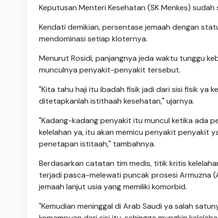
Keputusan Menteri Kesehatan (SK Menkes) sudah s
Kendati demikian, persentase jemaah dengan status 
mendominasi setiap kloternya.
Menurut Rosidi, panjangnya jeda waktu tunggu kebe
munculnya penyakit-penyakit tersebut.
"Kita tahu haji itu ibadah fisik jadi dari sisi fisik
ditetapkanlah istithaah kesehatan," ujarnya.
"Kadang-kadang penyakit itu muncul ketika ada pe
kelelahan ya, itu akan memicu penyakit penyakit
penetapan istitaah," tambahnya.
Berdasarkan catatan tim medis, titik kritis kelela
terjadi pasca-melewati puncak prosesi Armuzna (Araf
jemaah lanjut usia yang memiliki komorbid.
"Kemudian meninggal di Arab Saudi ya salah satunya 
kemampuan dari sisi itu, sehingga mungkin kelelaha