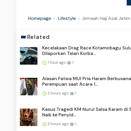
Homepage
Lifestyle
Jemaah Haji Asal Jatim
Related
Kecelakaan Drag Race Kotamobagu Sul
Dilaporkan Telan Korba...
1 hour ago
1
Alasan Fatwa MUI Pria Haram Berbusana
Perempuan saat Acara 1...
2 hours ago
1
Kasus Tragedi KM Nurul Salsa Karam di 
Naik ke Penyid...
3 hours ago
1