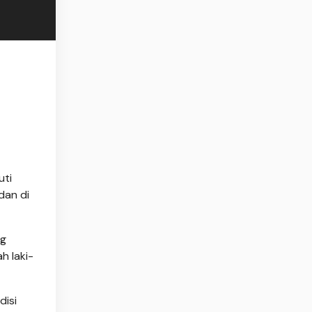
uti
dan di
ng
h laki-
disi