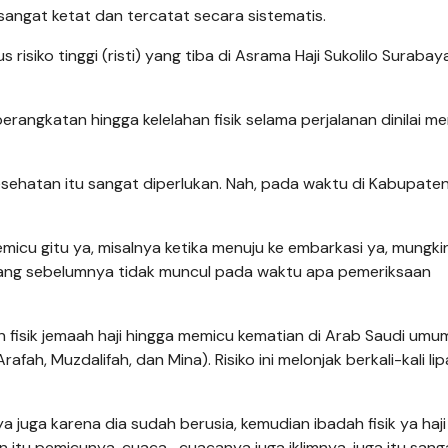
angat ketat dan tercatat secara sistematis.
risiko tinggi (risti) yang tiba di Asrama Haji Sukolilo Surabay
rangkatan hingga kelelahan fisik selama perjalanan dinilai m
 ya kesehatan itu sangat diperlukan. Nah, pada waktu di Kabupaten
micu gitu ya, misalnya ketika menuju ke embarkasi ya, mungki
 yang sebelumnya tidak muncul pada waktu apa pemeriksaan
han fisik jemaah haji hingga memicu kematian di Arab Saudi um
ah, Muzdalifah, dan Mina). Risiko ini melonjak berkali-kali lip
juga karena dia sudah berusia, kemudian ibadah fisik ya haji i
n itu pemicunya, cuaca- cuacanya juga iklimnya, juga itu sang