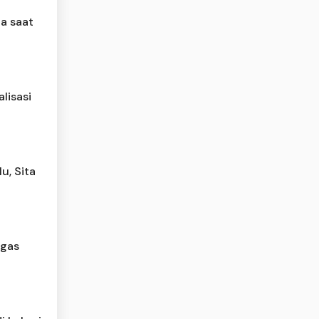
a saat
lisasi
u, Sita
ugas