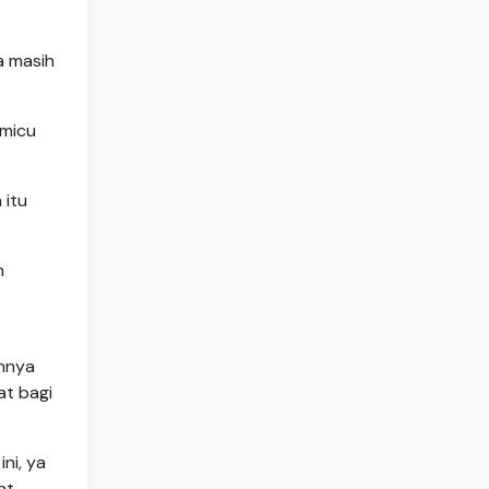
a masih
emicu
 itu
n
umnya
at bagi
ni, ya
at