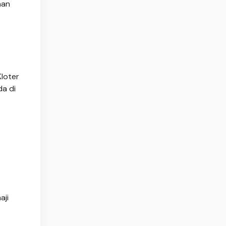
aan
Kloter
da di
aji