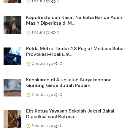
1 hour ago
0
Kapolresta dan Kasat Narkoba Banda Aceh
Masih Diperiksa di M...
1 hour ago
0
Polda Metro Tindak 28 Pegiat Medsos Sebar
Provokasi-Hoaks, 9...
2 hours ago
0
Kebakaran di Alun-alun Suryakencana
Gunung Gede Sudah Padam
2 hours ago
0
Eks Ketua Yayasan Sekolah Jaksel Bakal
Diperiksa soal Ratusa...
3 hours ago
1