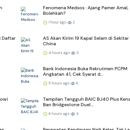
n
Fenomena Medsos : Ajang Pamer Amal,
Bolehkah?
1 hour ago
2
 Daftar
AS Akan Kirim 19 Kapal Selam di Sekitar
China
4 hours ago
0
Bank Indonesia Buka Rekrutmen PCPM
Angkatan 41, Cek Syarat d...
5 hours ago
6
kowi
Tampilan Tangguh BAIC BJ40 Plus Ken
Ban Bridgestone Duel...
6 hours ago
4
as,
Perawatan Kendaraan Naik Kelas, Tak La