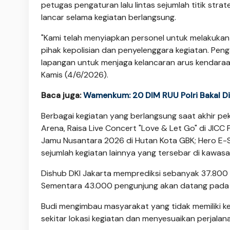
petugas pengaturan lalu lintas sejumlah titik stra
lancar selama kegiatan berlangsung.
"Kami telah menyiapkan personel untuk melakukan 
pihak kepolisian dan penyelenggara kegiatan. Pengat
lapangan untuk menjaga kelancaran arus kendaraa
Kamis (4/6/2026).
Baca juga:
Wamenkum: 20 DIM RUU Polri Bakal D
Berbagai kegiatan yang berlangsung saat akhir peka
Arena, Raisa Live Concert "Love & Let Go" di JICC 
Jamu Nusantara 2026 di Hutan Kota GBK; Hero E-Spo
sejumlah kegiatan lainnya yang tersebar di kawas
Dishub DKI Jakarta memprediksi sebanyak 37.80
Sementara 43.000 pengunjung akan datang pada 
Budi mengimbau masyarakat yang tidak memiliki k
sekitar lokasi kegiatan dan menyesuaikan perjalan