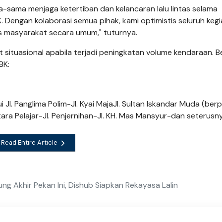
-sama menjaga ketertiban dan kelancaran lalu lintas selama
 Dengan kolaborasi semua pihak, kami optimistis seluruh keg
s masyarakat secara umum," tuturnya.
t situasional apabila terjadi peningkatan volume kendaraan. B
BK:
Jl. Panglima Polim-Jl. Kyai MajaJl. Sultan Iskandar Muda (berp
tara Pelajar-Jl. Penjernihan-Jl. KH. Mas Mansyur-dan seterusn
Read Entire Article
ng Akhir Pekan Ini, Dishub Siapkan Rekayasa Lalin