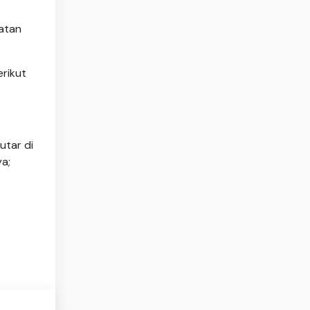
iatan
erikut
utar di
ya;