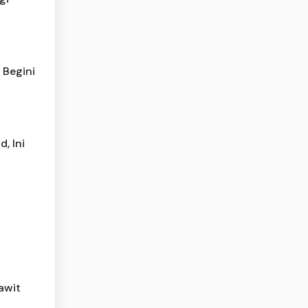
 Begini
, Ini
awit