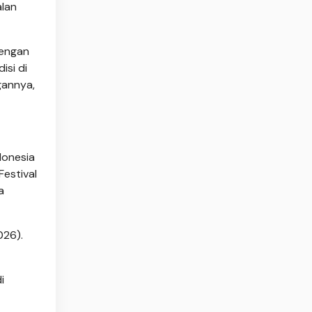
alan
dengan
isi di
gannya,
donesia
Festival
a
026).
i