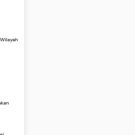
 Wilayah
akan
gi