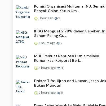
Komisi Organisasi Muktamar NU: Semaki
Banyak Calon Ketua Um...
1 hour ago
2
IHSG Menguat 2,78% dalam Sepekan, Ini
Saham Paling Cu...
3 hours ago
2
MHU Perkuat Reputasi Bisnis melalui
Komunikasi Korporat Berk...
5 hours ago
4
Dokter Tifa: Hijrah dari Urusan Ijazah Jo
Bukan Mundur!
5 hours ago
5
Dana Asing Masuk ke Pinjol RI Makin Der