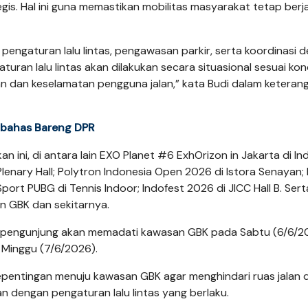
tegis. Hal ini guna memastikan mobilitas masyarakat tetap berj
pengaturan lalu lintas, pengawasan parkir, serta koordinasi 
uran lalu lintas akan dilakukan secara situasional sesuai kond
n dan keselamatan pengguna jalan,” kata Budi dalam keteran
ibahas Bareng DPR
n ini, di antara lain EXO Planet #6 ExhOrizon in Jakarta di In
Plenary Hall; Polytron Indonesia Open 2026 di Istora Senayan; 
rt PUBG di Tennis Indoor; Indofest 2026 di JICC Hall B. Sert
an GBK dan sekitarnya.
0 pengunjung akan memadati kawasan GBK pada Sabtu (6/6/2
Minggu (7/6/2026).
epentingan menuju kawasan GBK agar menghindari ruas jalan d
an dengan pengaturan lalu lintas yang berlaku.