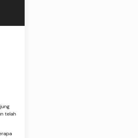
njung
un telah
erapa