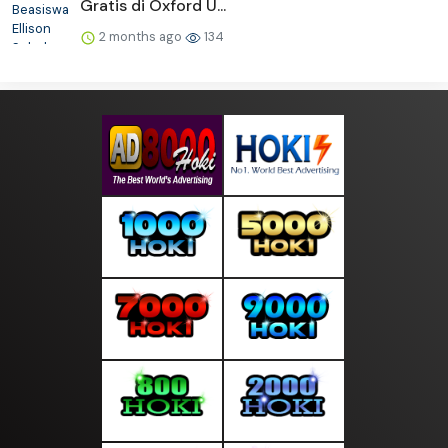
Gratis di Oxford U...
2 months ago
134