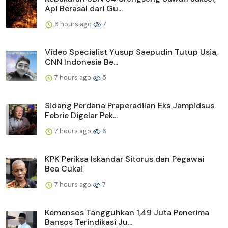
Api Berasal dari Gu...
6 hours ago
7
Video Specialist Yusup Saepudin Tutup Usia,
CNN Indonesia Be...
7 hours ago
5
Sidang Perdana Praperadilan Eks Jampidsus
Febrie Digelar Pek...
7 hours ago
6
KPK Periksa Iskandar Sitorus dan Pegawai
Bea Cukai
7 hours ago
7
Kemensos Tangguhkan 1,49 Juta Penerima
Bansos Terindikasi Ju...