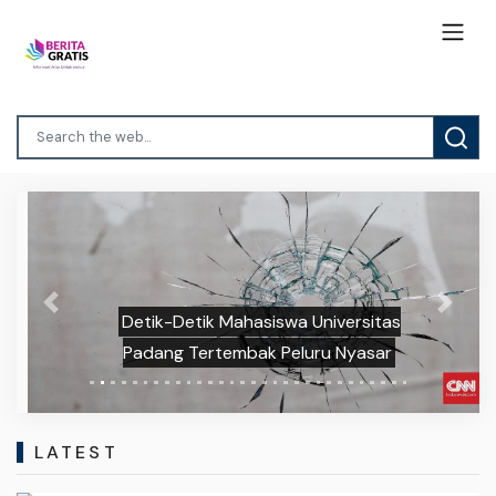
Previous
Next
Detik-Detik Mahasiswa Universitas
Padang Tertembak Peluru Nyasar
LATEST