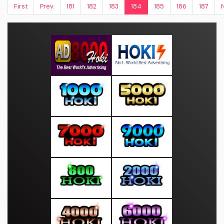
First
Prev.
181
182
183
184
185
186
187